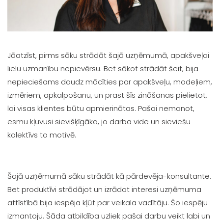
Jāatzīst, pirms sāku strādāt šajā uzņēmumā, apakšveļai
lielu uzmanību nepievērsu. Bet sākot strādāt šeit, bija
nepieciešams daudz mācīties par apakšveļu, modeļiem,
izmēriem, apkalpošanu, un prast šīs zināšanas pielietot,
lai visas klientes būtu apmierinātas. Pašai nemanot,
esmu kļuvusi sievišķīgāka, jo darba vide un sieviešu
kolektīvs to motivē.
Šajā uzņēmumā sāku strādāt kā pārdevēja-konsultante.
Bet produktīvi strādājot un izrādot interesi uzņēmuma
attīstībā bija iespēja kļūt par veikala vadītāju. Šo iespēju
izmantoju. Šāda atbildība uzliek pašai darbu veikt labi un