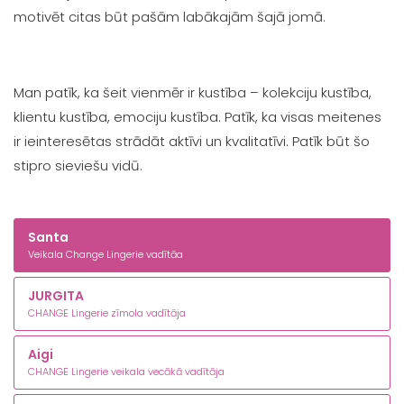
motivēt citas būt pašām labākajām šajā jomā.
Man patīk, ka šeit vienmēr ir kustība – kolekciju kustība,
klientu kustība, emociju kustība. Patīk, ka visas meitenes
ir ieinteresētas strādāt aktīvi un kvalitatīvi. Patīk būt šo
stipro sieviešu vidū.
Santa
Veikala Change Lingerie vadītāa
JURGITA
CHANGE Lingerie zīmola vadītāja
Aigi
CHANGE Lingerie veikala vecākā vadītāja