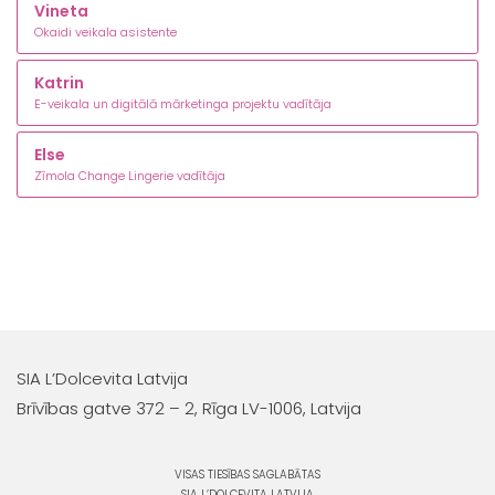
Vineta
Okaidi veikala asistente
Katrin
E-veikala un digitālā mārketinga projektu vadītāja
Else
Zīmola Change Lingerie vadītāja
SIA L’Dolcevita Latvija
Brīvības gatve 372 – 2, Rīga LV-1006, Latvija
VISAS TIESĪBAS SAGLABĀTAS
SIA L’DOLCEVITA LATVIJA